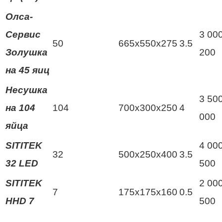
Олса-
Сервис
3 000
50
665х550х275
3.5
Золушка
200
на 45 яиц
Несушка
3 500
на 104
104
700х300х250
4
000
яйца
SITITEK
4 000
32
500x250x400
3.5
32 LED
500
SITITEK
2 000
7
175x175x160
0.5
HHD 7
500