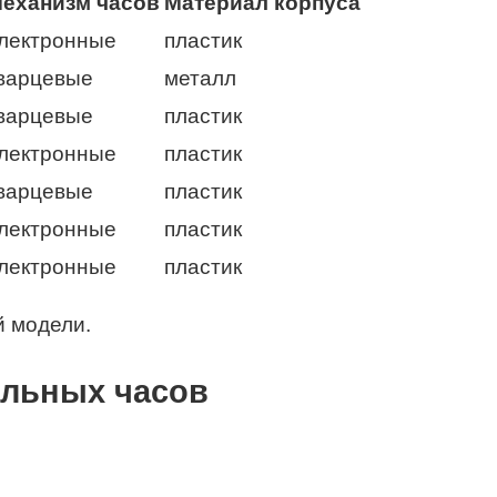
еханизм часов
Материал корпуса
лектронные
пластик
варцевые
металл
варцевые
пластик
лектронные
пластик
варцевые
пластик
лектронные
пластик
лектронные
пластик
й модели.
ольных часов