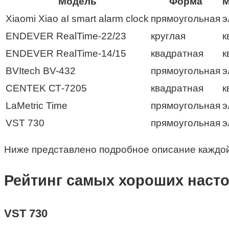
Модель
Форма
М
Xiaomi Xiao aI smart alarm clock
прямоугольная
э
ENDEVER RealTime-22/23
круглая
к
ENDEVER RealTime-14/15
квадратная
к
BVItech BV-432
прямоугольная
э
CENTEK СТ-7205
квадратная
к
LaMetric Time
прямоугольная
э
VST 730
прямоугольная
э
Ниже представлено подробное описание каждо
Рейтинг самых хороших наст
VST 730