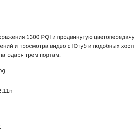
бражения 1300 PQI и продвинутую цветопередач
жений и просмотра видео с Ютуб и подобных хос
лагодаря трем портам.
ng
2.11n
;