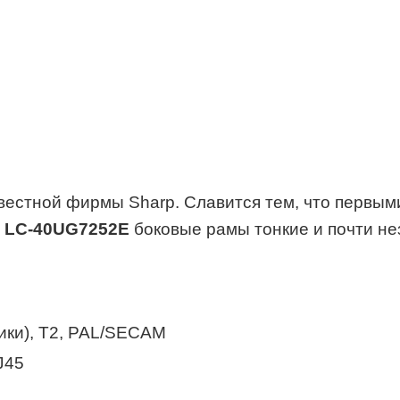
вестной фирмы Sharp. Славится тем, что первы
в
LC-40UG7252E
боковые рамы тонкие и почти н
ики), Т2, PAL/SECAM
J45