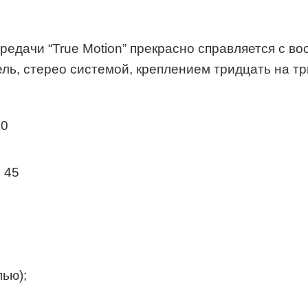
редачи “True Motion” прекрасно справляется с в
ль, стерео системой, креплением тридцать на т
00
 45
ью);